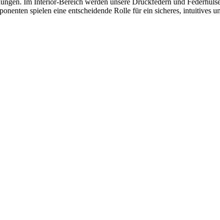
ngen. Im Interior-Bereich werden unsere Druckfedern und Federhülsen
nten spielen eine entscheidende Rolle für ein sicheres, intuitives un